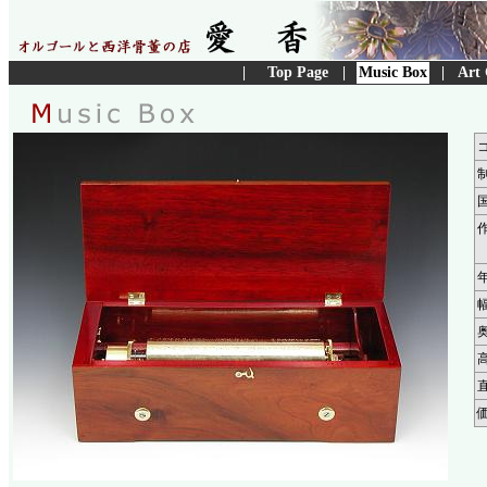
|
Top Page
|
Music Box
|
Art 
コ
作
奥