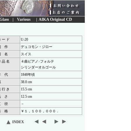
Glass
|
Various
|
AIKA Original CD
 ー ド
U-20
制 作
デュコモン・ジロー
国 名
スイス
 品 名
４曲ピアノ･フォルテ
シリンダーオルゴール
年 代
1848年頃
幅
38.0 cm
 行 き
15.5 cm
高 さ
12.5 cm
直 径
－
価 格
￥１，１００，０００．
INDEX